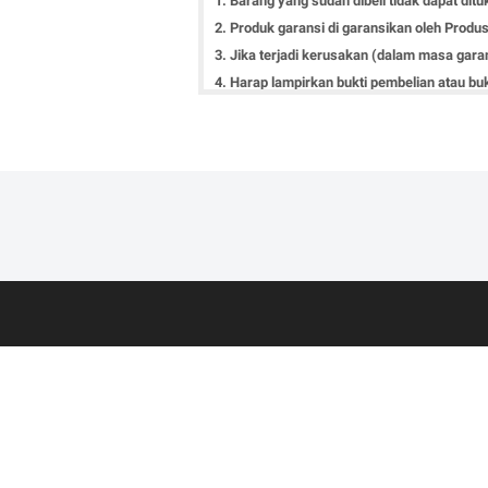
1. Barang yang sudah dibeli tidak dapat dit
2. Produk garansi di garansikan oleh Produse
3. Jika terjadi kerusakan (dalam masa gara
4. Harap lampirkan bukti pembelian atau buk
5. Unit dan perlengkapan harus lengkap pada
6. Klaim garansi hanya berlaku jika unit ya
7. Syarat dan Ketentuan lebih lanjut menge
Terima kasih
Hormat kami
Admin Binatika
BINATIKA |
Handphone Laptop Aksesoris Sp