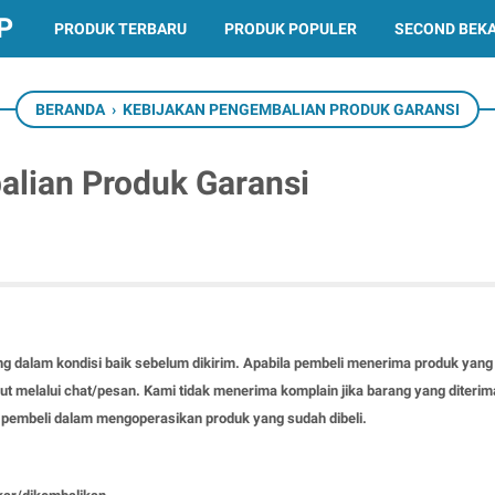
P
PRODUK TERBARU
PRODUK POPULER
SECOND BEK
BERANDA
›
KEBIJAKAN PENGEMBALIAN PRODUK GARANSI
lian Produk Garansi
g dalam kondisi baik sebelum dikirim. Apabila pembeli menerima produk yang 
njut melalui chat/pesan. Kami tidak menerima komplain jika barang yang diter
n pembeli dalam mengoperasikan produk yang sudah dibeli.