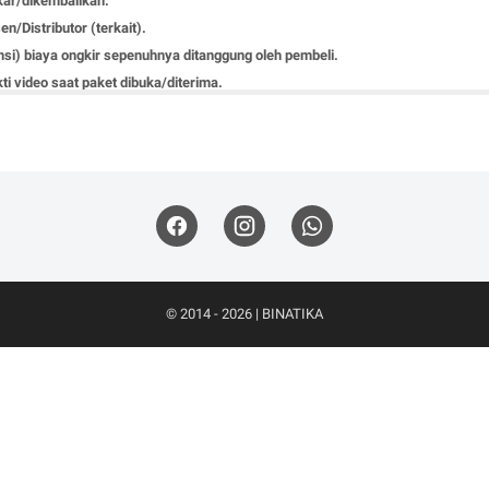
ukar/dikembalikan.
n/Distributor (terkait).
nsi) biaya ongkir sepenuhnya ditanggung oleh pembeli.
ti video saat paket dibuka/diterima.
 saat klaim garansi, tidak human error/lecet/terkena cairan/terbakar.
ng dibeli bermasalah pada fungsi mesin/padam, perlengkapan aksesoris lainnya 
nai proses klaim garansi harus sesuai dengan
S&K Binatika
.
© 2014 - 2026 |
BINATIKA
arepart - Service HP & Laptop