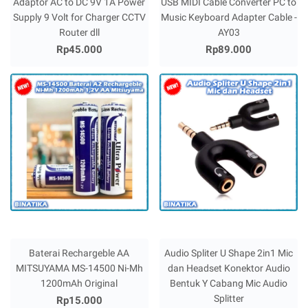
Adaptor AC to DC 9V 1A Power
USB MIDI Cable Converter PC to
Supply 9 Volt for Charger CCTV
Music Keyboard Adapter Cable -
Router dll
AY03
Rp45.000
Rp89.000
Baterai Rechargeble AA
Audio Spliter U Shape 2in1 Mic
MITSUYAMA MS-14500 Ni-Mh
dan Headset Konektor Audio
1200mAh Original
Bentuk Y Cabang Mic Audio
Splitter
Rp15.000