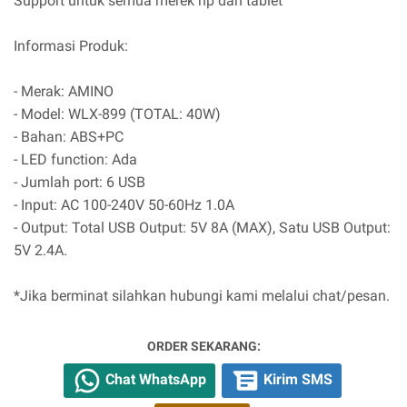
Support untuk semua merek hp dan tablet
Informasi Produk:
- Merak: AMINO
- Model: WLX-899 (TOTAL: 40W)
- Bahan: ABS+PC
- LED function: Ada
- Jumlah port: 6 USB
- Input: AC 100-240V 50-60Hz 1.0A
- Output: Total USB Output: 5V 8A (MAX), Satu USB Output:
5V 2.4A.
*Jika berminat silahkan hubungi kami melalui chat/pesan.
ORDER SEKARANG:
Chat WhatsApp
Kirim SMS